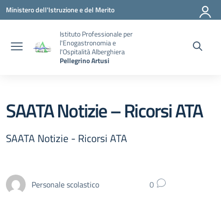
Vai ai contenuti
Vai al menu di navigazione
Vai al footer
Ministero dell'Istruzione e del Merito
Istituto Professionale per
l'Enogastronomia e
l'Ospitalità Alberghiera
Pellegrino Artusi
SAATA Notizie – Ricorsi ATA
SAATA Notizie - Ricorsi ATA
Personale scolastico
0