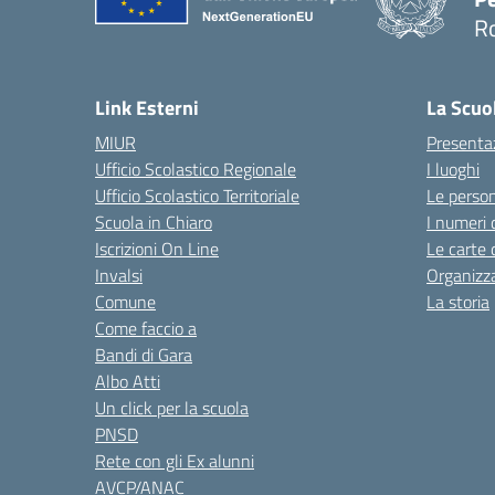
R
Link Esterni
La Scuo
MIUR
Presenta
Ufficio Scolastico Regionale
I luoghi
Ufficio Scolastico Territoriale
Le perso
Scuola in Chiaro
I numeri 
Iscrizioni On Line
Le carte 
Invalsi
Organizz
Comune
La storia
Come faccio a
Bandi di Gara
Albo Atti
Un click per la scuola
PNSD
Rete con gli Ex alunni
AVCP/ANAC