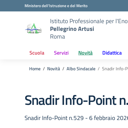
Vai ai contenuti
Vai al menu di navigazione
Vai al footer
Ministero dell'Istruzione e del Merito
Istituto Professionale per l'En
Pellegrino Artusi
Roma
Scuola
Servizi
Novità
Didattica
Home
Novità
Albo Sindacale
Snadir Info-P
Snadir Info-Point 
Snadir Info-Point n.529 - 6 febbraio 202