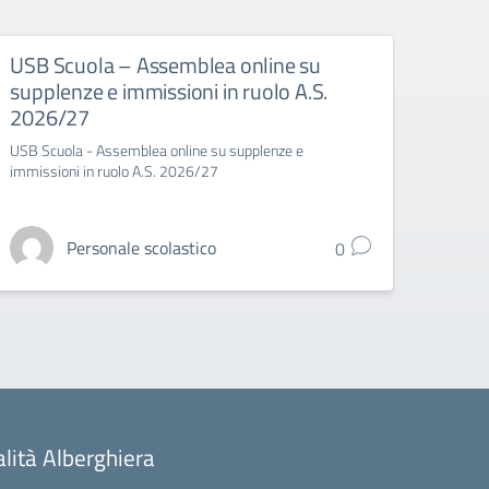
USB Scuola – Assemblea online su
USB 
supplenze e immissioni in ruolo A.S.
spor
2026/27
USB Sc
USB Scuola - Assemblea online su supplenze e
immissioni in ruolo A.S. 2026/27
Personale scolastico
0
alità Alberghiera