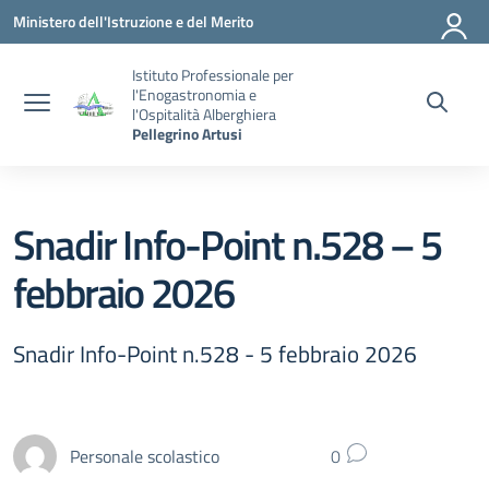
Vai ai contenuti
Vai al menu di navigazione
Vai al footer
Ministero dell'Istruzione e del Merito
Istituto Professionale per
l'Enogastronomia e
l'Ospitalità Alberghiera
Pellegrino Artusi
Snadir Info-Point n.528 – 5
febbraio 2026
Snadir Info-Point n.528 - 5 febbraio 2026
Personale scolastico
0