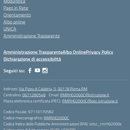
Modulistica
Pago in Rete
Orientamento
Albo online
UNICA
Amministrazione Trasparente
Amministrazione Trasparente
Albo Online
Privacy Policy
Dichiarazione di accessibilità
Seguici su:
Indirizzo:
Via Pizzo di Calabria, 5, 00178 Roma RM
Centralino:
0671280548
Email:
RMRH02000C@istruzione.it
Posta elettronica certificata (PEC):
RMRH02000C@pec.istruzione.it
Codice fiscale: 97110170582
Codice meccanografico:
RMRH02000C
Codice Indice delle Pubbliche Amministrazioni (IPA): istsc_rmrh02000c
Codice unico di fatturazione (CUF): UFYVDD