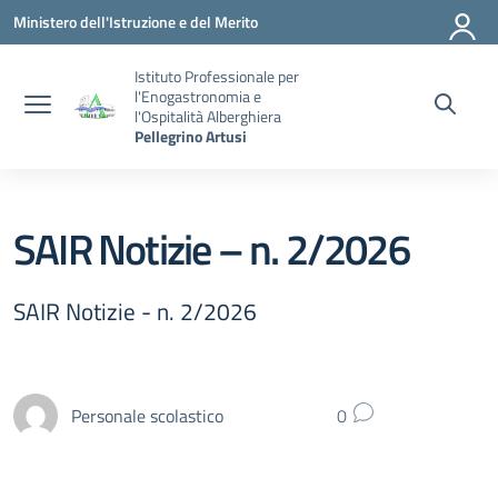
Vai ai contenuti
Vai al menu di navigazione
Vai al footer
Ministero dell'Istruzione e del Merito
Istituto Professionale per
l'Enogastronomia e
l'Ospitalità Alberghiera
Pellegrino Artusi
SAIR Notizie – n. 2/2026
SAIR Notizie - n. 2/2026
Personale scolastico
0