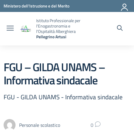
Vai ai contenuti
Vai al menu di navigazione
Vai al footer
Ministero dell'Istruzione e del Merito
Istituto Professionale per
l'Enogastronomia e
l'Ospitalità Alberghiera
Pellegrino Artusi
FGU – GILDA UNAMS –
Informativa sindacale
FGU - GILDA UNAMS - Informativa sindacale
Personale scolastico
0