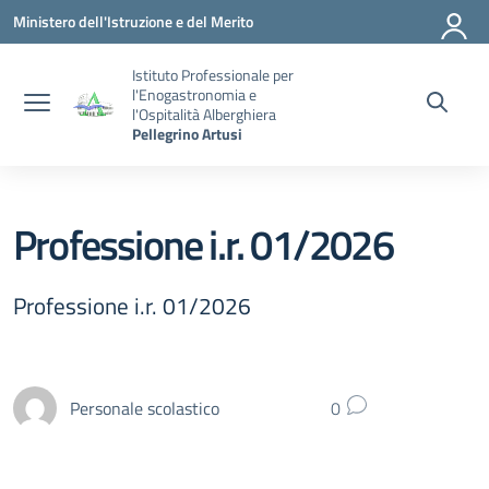
Vai ai contenuti
Vai al menu di navigazione
Vai al footer
Ministero dell'Istruzione e del Merito
Istituto Professionale per
l'Enogastronomia e
l'Ospitalità Alberghiera
Pellegrino Artusi
Professione i.r. 01/2026
Professione i.r. 01/2026
Personale scolastico
0