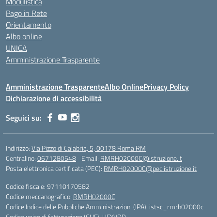
Modulistica
Pago in Rete
Orientamento
Albo online
UNICA
Amministrazione Trasparente
Amministrazione Trasparente
Albo Online
Privacy Policy
Dichiarazione di accessibilità
Seguici su:
Indirizzo:
Via Pizzo di Calabria, 5, 00178 Roma RM
Centralino:
0671280548
Email:
RMRH02000C@istruzione.it
Posta elettronica certificata (PEC):
RMRH02000C@pec.istruzione.it
Codice fiscale: 97110170582
Codice meccanografico:
RMRH02000C
Codice Indice delle Pubbliche Amministrazioni (IPA): istsc_rmrh02000c
Codice unico di fatturazione (CUF): UFYVDD