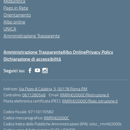
Modulistica
Pago in Rete
Orientamento
Albo online
UNICA
Amministrazione Trasparente
Amministrazione Trasparente
Albo Online
Privacy Policy
Dichiarazione di accessibilità
Seguici su:
Indirizzo:
Via Pizzo di Calabria, 5, 00178 Roma RM
Centralino:
0671280548
Email:
RMRH02000C@istruzione.it
Posta elettronica certificata (PEC):
RMRH02000C@pec.istruzione.it
Codice fiscale: 97110170582
Codice meccanografico:
RMRH02000C
Codice Indice delle Pubbliche Amministrazioni (IPA): istsc_rmrh02000c
Codice unico di fatturazione (CUF): UFYVDD