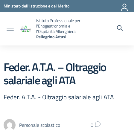
Vai ai contenuti
Vai al menu di navigazione
Vai al footer
Ministero dell'Istruzione e del Merito
Istituto Professionale per
l'Enogastronomia e
l'Ospitalità Alberghiera
Pellegrino Artusi
Feder. A.T.A. – Oltraggio
salariale agli ATA
Feder. A.T.A. - Oltraggio salariale agli ATA
Personale scolastico
0