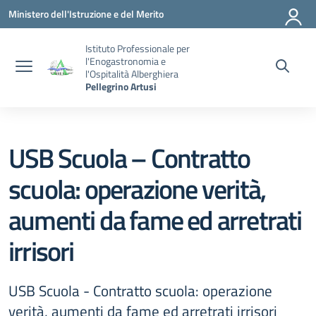
Vai ai contenuti
Vai al menu di navigazione
Vai al footer
Ministero dell'Istruzione e del Merito
Istituto Professionale per
l'Enogastronomia e
l'Ospitalità Alberghiera
Pellegrino Artusi
USB Scuola – Contratto
scuola: operazione verità,
aumenti da fame ed arretrati
irrisori
USB Scuola - Contratto scuola: operazione
verità, aumenti da fame ed arretrati irrisori