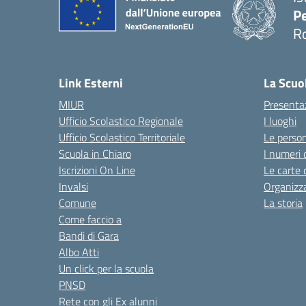
Pe
R
Link Esterni
La Scuo
MIUR
Presenta
Ufficio Scolastico Regionale
I luoghi
Ufficio Scolastico Territoriale
Le perso
Scuola in Chiaro
I numeri 
Iscrizioni On Line
Le carte 
Invalsi
Organizz
Comune
La storia
Come faccio a
Bandi di Gara
Albo Atti
Un click per la scuola
PNSD
Rete con gli Ex alunni