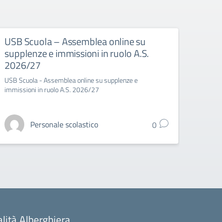
USB Scuola – Assemblea online su
USB 
supplenze e immissioni in ruolo A.S.
spor
2026/27
USB Sc
USB Scuola - Assemblea online su supplenze e
immissioni in ruolo A.S. 2026/27
Personale scolastico
0
alità Alberghiera