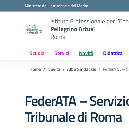
Vai ai contenuti
Vai al menu di navigazione
Vai al footer
Ministero dell'Istruzione e del Merito
Istituto Professionale per l'En
Pellegrino Artusi
Roma
Scuola
Servizi
Novità
Didattica
Home
Novità
Albo Sindacale
FederATA – Se
FederATA – Servizio 
Tribunale di Roma