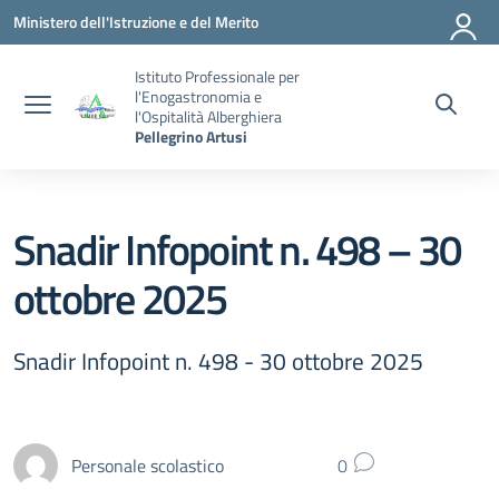
Vai ai contenuti
Vai al menu di navigazione
Vai al footer
Ministero dell'Istruzione e del Merito
Istituto Professionale per
l'Enogastronomia e
l'Ospitalità Alberghiera
Pellegrino Artusi
Snadir Infopoint n. 498 – 30
ottobre 2025
Snadir Infopoint n. 498 - 30 ottobre 2025
Personale scolastico
0