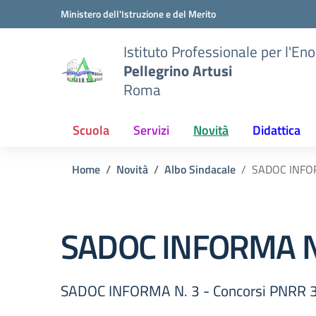
Vai ai contenuti
Vai al menu di navigazione
Vai al footer
Ministero dell'Istruzione e del Merito
Istituto Professionale per l'En
Pellegrino Artusi
Roma
Scuola
Servizi
Novità
Didattica
Home
Novità
Albo Sindacale
SADOC INFOR
SADOC INFORMA N.
SADOC INFORMA N. 3 - Concorsi PNRR 