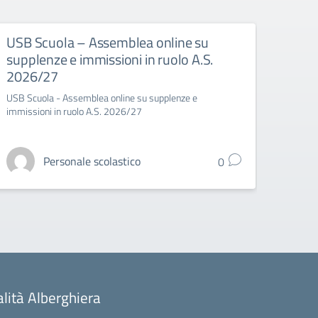
USB Scuola – Assemblea online su
USB 
supplenze e immissioni in ruolo A.S.
spor
2026/27
USB Sc
USB Scuola - Assemblea online su supplenze e
immissioni in ruolo A.S. 2026/27
Personale scolastico
0
alità Alberghiera