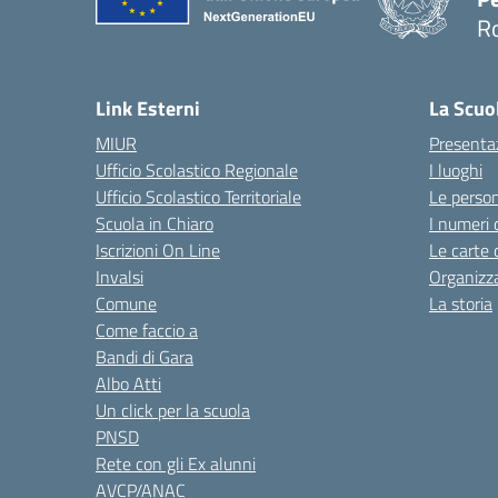
R
Link Esterni
La Scuo
MIUR
Presenta
Ufficio Scolastico Regionale
I luoghi
Ufficio Scolastico Territoriale
Le perso
Scuola in Chiaro
I numeri 
Iscrizioni On Line
Le carte 
Invalsi
Organizz
Comune
La storia
Come faccio a
Bandi di Gara
Albo Atti
Un click per la scuola
PNSD
Rete con gli Ex alunni
AVCP/ANAC