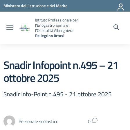
Vai ai contenuti
Vai al menu di navigazione
Vai al footer
Ministero dell'Istruzione e del Merito
Istituto Professionale per
l'Enogastronomia e
l'Ospitalità Alberghiera
Pellegrino Artusi
Snadir Infopoint n.495 – 21
ottobre 2025
Snadir Info-Point n.495 - 21 ottobre 2025
Personale scolastico
0