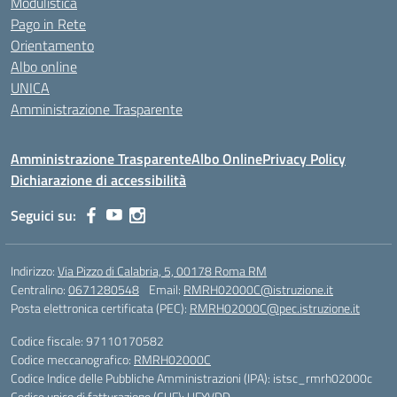
Modulistica
Pago in Rete
Orientamento
Albo online
UNICA
Amministrazione Trasparente
Amministrazione Trasparente
Albo Online
Privacy Policy
Dichiarazione di accessibilità
Seguici su:
Indirizzo:
Via Pizzo di Calabria, 5, 00178 Roma RM
Centralino:
0671280548
Email:
RMRH02000C@istruzione.it
Posta elettronica certificata (PEC):
RMRH02000C@pec.istruzione.it
Codice fiscale: 97110170582
Codice meccanografico:
RMRH02000C
Codice Indice delle Pubbliche Amministrazioni (IPA): istsc_rmrh02000c
Codice unico di fatturazione (CUF): UFYVDD