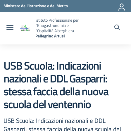
Vai ai contenuti
Vai al menu di navigazione
Vai al footer
Ministero dell'Istruzione e del Merito
Istituto Professionale per
l'Enogastronomia e
l'Ospitalità Alberghiera
Pellegrino Artusi
USB Scuola: Indicazioni
nazionali e DDL Gasparri:
stessa faccia della nuova
scuola del ventennio
USB Scuola: Indicazioni nazionali e DDL
Gasparri: stessa faccia della nuova scuola del