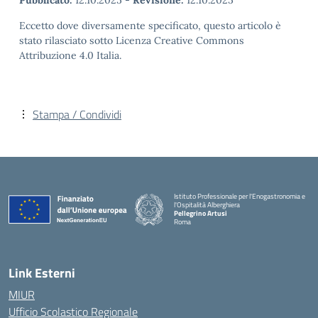
Pubblicato:
12.10.2025
-
Revisione:
12.10.2025
Eccetto dove diversamente specificato, questo articolo è
stato rilasciato sotto Licenza Creative Commons
Attribuzione 4.0 Italia.
Stampa / Condividi
Istituto Professionale per l'Enogastronomia e
l'Ospitalità Alberghiera
Pellegrino Artusi
Roma
Link Esterni
MIUR
Ufficio Scolastico Regionale