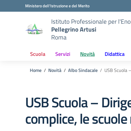
Vai ai contenuti
Vai al menu di navigazione
Vai al footer
Ministero dell'Istruzione e del Merito
Istituto Professionale per l'En
Pellegrino Artusi
Roma
Scuola
Servizi
Novità
Didattica
Home
Novità
Albo Sindacale
USB Scuola – 
USB Scuola – Dirigen
complice, le scuole