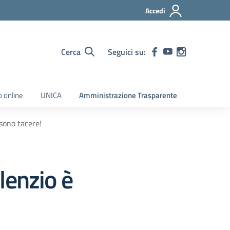
Accedi
Cerca
Seguici su:
o online
UNICA
Amministrazione Trasparente
ssono tacere!
ilenzio è