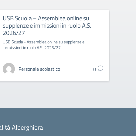
USB Scuola – Assemblea online su
USB 
supplenze e immissioni in ruolo A.S.
spor
2026/27
USB Sc
USB Scuola - Assemblea online su supplenze e
immissioni in ruolo A.S. 2026/27
Personale scolastico
0
alità Alberghiera