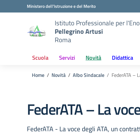
Vai ai contenuti
Vai al menu di navigazione
Vai al footer
Ministero dell'Istruzione e del Merito
Istituto Professionale per l'En
Pellegrino Artusi
Roma
Scuola
Servizi
Novità
Didattica
Home
Novità
Albo Sindacale
FederATA – La
FederATA – La voce 
FederATA - La voce degli ATA, un contrat