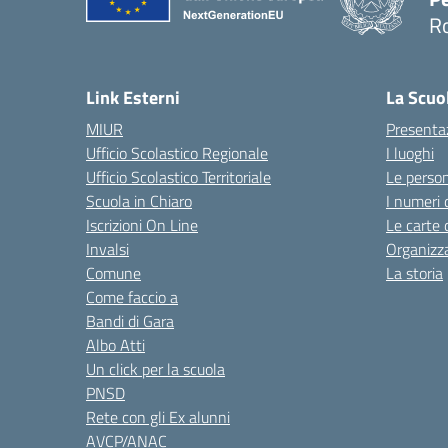
R
Link Esterni
La Scuo
MIUR
Presenta
Ufficio Scolastico Regionale
I luoghi
Ufficio Scolastico Territoriale
Le perso
Scuola in Chiaro
I numeri 
Iscrizioni On Line
Le carte 
Invalsi
Organizz
Comune
La storia
Come faccio a
Bandi di Gara
Albo Atti
Un click per la scuola
PNSD
Rete con gli Ex alunni
AVCP/ANAC