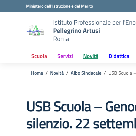
Vai ai contenuti
Vai al menu di navigazione
Vai al footer
Ministero dell'Istruzione e del Merito
Istituto Professionale per l'En
Pellegrino Artusi
Roma
Scuola
Servizi
Novità
Didattica
Home
Novità
Albo Sindacale
USB Scuola – 
USB Scuola – Genoci
silenzio. 22 settem