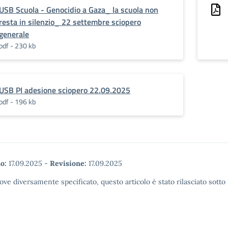
USB Scuola - Genocidio a Gaza_ la scuola non
resta in silenzio_ 22 settembre sciopero
generale
pdf - 230 kb
USB PI adesione sciopero 22.09.2025
pdf - 196 kb
o:
17.09.2025
-
Revisione:
17.09.2025
ove diversamente specificato, questo articolo è stato rilasciato sott