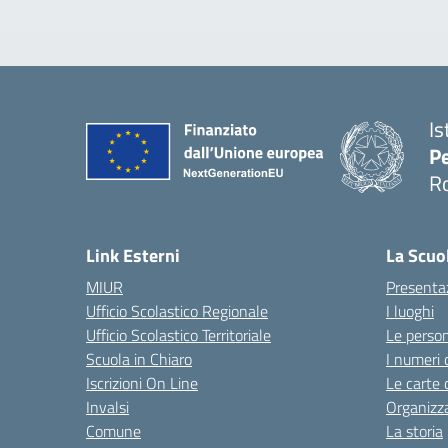
Is
Pe
R
Link Esterni
La Scuo
MIUR
Presenta
Ufficio Scolastico Regionale
I luoghi
Ufficio Scolastico Territoriale
Le perso
Scuola in Chiaro
I numeri 
Iscrizioni On Line
Le carte 
Invalsi
Organizz
Comune
La storia