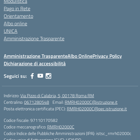
Modulistica
Pago in Rete
Orientamento
Albo online
UNICA
Amministrazione Trasparente
Amministrazione Trasparente
Albo Online
Privacy Policy
Dichiarazione di accessibilità
Seguici su:
Indirizzo:
Via Pizzo di Calabria, 5, 00178 Roma RM
Centralino:
0671280548
Email:
RMRH02000C@istruzione.it
Posta elettronica certificata (PEC):
RMRH02000C@pec.istruzione.it
Codice fiscale: 97110170582
Codice meccanografico:
RMRH02000C
Codice Indice delle Pubbliche Amministrazioni (IPA): istsc_rmrh02000c
Codice unico di fatturazione (CUF): UFYVDD