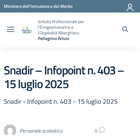
Vai ai contenuti
Vai al menu di navigazione
Vai al footer
Ministero dell'Istruzione e del Merito
Istituto Professionale per
l'Enogastronomia e
l'Ospitalità Alberghiera
Pellegrino Artusi
Snadir – Infopoint n. 403 –
15 luglio 2025
Snadir - Infopoint n. 403 - 15 luglio 2025
Personale scolastico
0