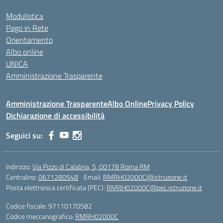
Modulistica
Pago in Rete
Orientamento
Albo online
UNICA
Amministrazione Trasparente
Amministrazione Trasparente
Albo Online
Privacy Policy
Dichiarazione di accessibilità
Seguici su:
Indirizzo:
Via Pizzo di Calabria, 5, 00178 Roma RM
Centralino:
0671280548
Email:
RMRH02000C@istruzione.it
Posta elettronica certificata (PEC):
RMRH02000C@pec.istruzione.it
Codice fiscale: 97110170582
Codice meccanografico:
RMRH02000C