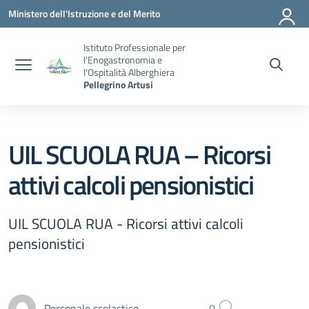
Vai ai contenuti
Vai al menu di navigazione
Vai al footer
Ministero dell'Istruzione e del Merito
Istituto Professionale per
l'Enogastronomia e
l'Ospitalità Alberghiera
Pellegrino Artusi
UIL SCUOLA RUA – Ricorsi
attivi calcoli pensionistici
UIL SCUOLA RUA - Ricorsi attivi calcoli
pensionistici
Personale scolastico
0