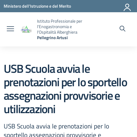
Vai ai contenuti
Vai al menu di navigazione
Vai al footer
Ministero dell'Istruzione e del Merito
Istituto Professionale per
l'Enogastronomia e
l'Ospitalità Alberghiera
Pellegrino Artusi
USB Scuola avvia le
prenotazioni per lo sportello
assegnazioni provvisorie e
utilizzazioni
USB Scuola avvia le prenotazioni per lo
sportello assegnazioni provvisorie e