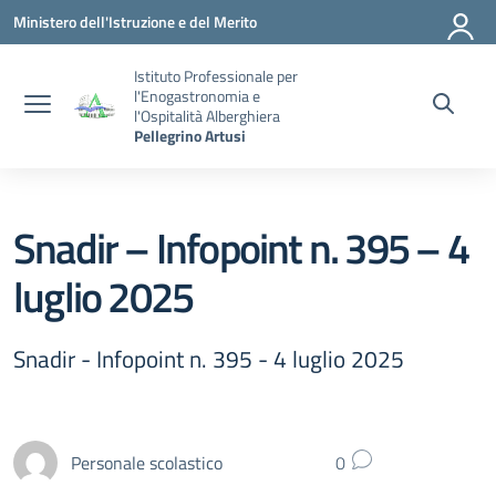
Vai ai contenuti
Vai al menu di navigazione
Vai al footer
Ministero dell'Istruzione e del Merito
Istituto Professionale per
l'Enogastronomia e
l'Ospitalità Alberghiera
Pellegrino Artusi
Snadir – Infopoint n. 395 – 4
luglio 2025
Snadir - Infopoint n. 395 - 4 luglio 2025
Personale scolastico
0