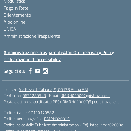
Modulistica
Pago in Rete
Orientamento
Albo online
UNICA
Amministrazione Trasparente
Amministrazione Trasparente
Albo Online
Privacy Policy
Dichiarazione di accessibilità
Seguici su:
Indirizzo:
Via Pizzo di Calabria, 5, 00178 Roma RM
Centralino:
0671280548
Email:
RMRH02000C@istruzione.it
Posta elettronica certificata (PEC):
RMRH02000C@pec.istruzione.it
Codice fiscale: 97110170582
Codice meccanografico:
RMRH02000C
Codice Indice delle Pubbliche Amministrazioni (IPA): istsc_rmrh02000c
Codice unico di fatturazione (CUF): UFYVDD