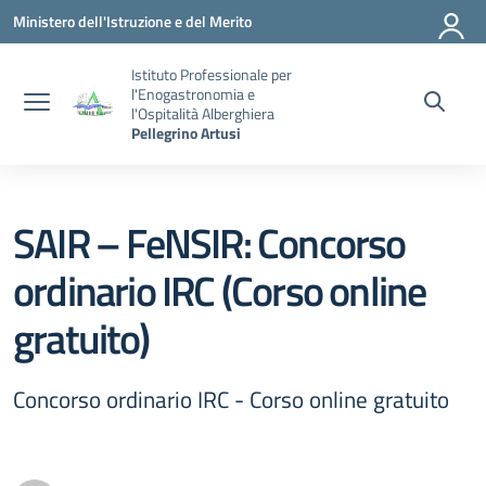
Vai ai contenuti
Vai al menu di navigazione
Vai al footer
Ministero dell'Istruzione e del Merito
Istituto Professionale per
l'Enogastronomia e
l'Ospitalità Alberghiera
Pellegrino Artusi
SAIR – FeNSIR: Concorso
ordinario IRC (Corso online
gratuito)
Concorso ordinario IRC - Corso online gratuito