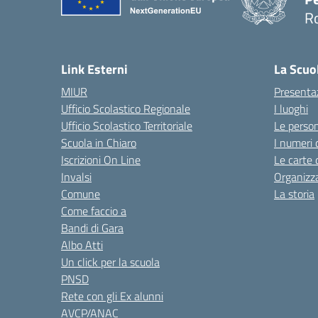
R
Link Esterni
La Scuo
MIUR
Presenta
Ufficio Scolastico Regionale
I luoghi
Ufficio Scolastico Territoriale
Le perso
Scuola in Chiaro
I numeri 
Iscrizioni On Line
Le carte 
Invalsi
Organizz
Comune
La storia
Come faccio a
Bandi di Gara
Albo Atti
Un click per la scuola
PNSD
Rete con gli Ex alunni
AVCP/ANAC