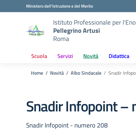
Vai ai contenuti
Vai al menu di navigazione
Vai al footer
Ministero dell'Istruzione e del Merito
Istituto Professionale per l'En
Pellegrino Artusi
Roma
Scuola
Servizi
Novità
Didattica
Home
Novità
Albo Sindacale
Snadir Infop
Snadir Infopoint –
Snadir Infopoint - numero 208