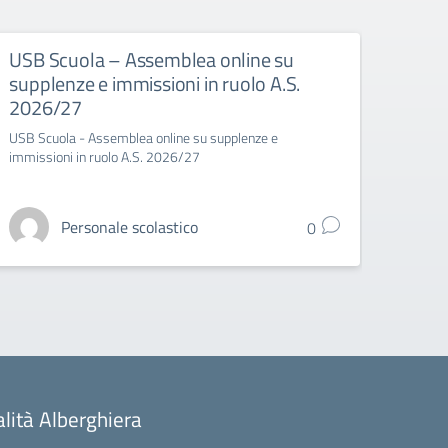
USB Scuola – Assemblea online su
USB 
supplenze e immissioni in ruolo A.S.
spor
2026/27
USB Sc
USB Scuola - Assemblea online su supplenze e
immissioni in ruolo A.S. 2026/27
Personale scolastico
0
alità Alberghiera