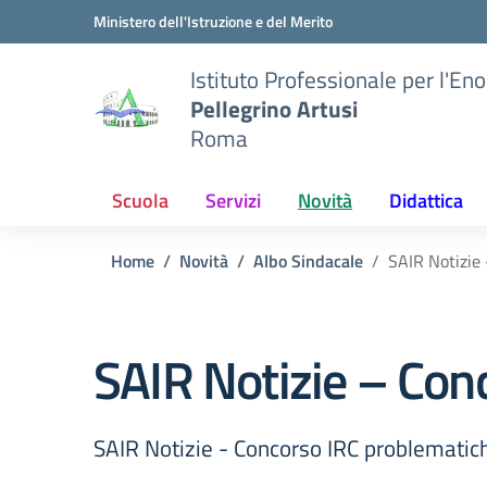
Vai ai contenuti
Vai al menu di navigazione
Vai al footer
Ministero dell'Istruzione e del Merito
Istituto Professionale per l'En
Pellegrino Artusi
Roma
Scuola
Servizi
Novità
Didattica
Home
Novità
Albo Sindacale
SAIR Notizie
SAIR Notizie – Con
SAIR Notizie - Concorso IRC problematic