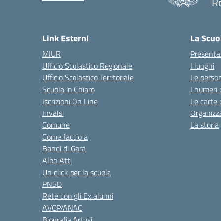
R
Link Esterni
La Scuo
MIUR
Presenta
Ufficio Scolastico Regionale
I luoghi
Ufficio Scolastico Territoriale
Le perso
Scuola in Chiaro
I numeri 
Iscrizioni On Line
Le carte 
Invalsi
Organizz
Comune
La storia
Come faccio a
Bandi di Gara
Albo Atti
Un click per la scuola
PNSD
Rete con gli Ex alunni
AVCP/ANAC
Biografia Artusi