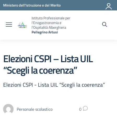
Vai ai contenuti
Vai al menu di navigazione
Vai al footer
Ministero dell'Istruzione e del Merito
Istituto Professionale per
l'Enogastronomia e
l'Ospitalità Alberghiera
Pellegrino Artusi
Elezioni CSPI – Lista UIL
“Scegli la coerenza”
Elezioni CSPI - Lista UIL “Scegli la coerenza”
Personale scolastico
0