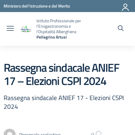
Vai ai contenuti
Vai al menu di navigazione
Vai al footer
Ministero dell'Istruzione e del Merito
Istituto Professionale per
l'Enogastronomia e
l'Ospitalità Alberghiera
Pellegrino Artusi
Rassegna sindacale ANIEF
17 – Elezioni CSPI 2024
Rassegna sindacale ANIEF 17 - Elezioni CSPI
2024
Personale scolastico
0