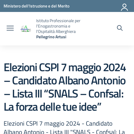
Vai ai contenuti
Vai al menu di navigazione
Vai al footer
Ministero dell'Istruzione e del Merito
Istituto Professionale per
l'Enogastronomia e
l'Ospitalità Alberghiera
Pellegrino Artusi
Elezioni CSPI 7 maggio 2024
– Candidato Albano Antonio
– Lista III “SNALS – Confsal:
La forza delle tue idee”
Elezioni CSPI 7 maggio 2024 - Candidato
Albano Antonio - Lista III "SNALS - Confsal: La