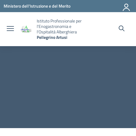
Vai ai contenuti
Vai al menu di navigazione
Vai al footer
Ministero dell'Istruzione e del Merito
Istituto Professionale per
l'Enogastronomia e
l'Ospitalità Alberghiera
Pellegrino Artusi